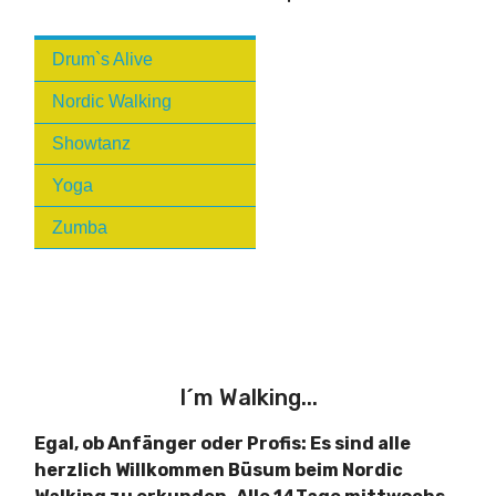
Drum`s Alive
Nordic Walking
Showtanz
Yoga
Zumba
I´m Walking...
Egal, ob Anfänger oder Profis: Es sind alle
herzlich Willkommen Büsum beim Nordic