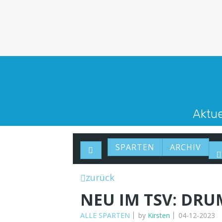
Aktue
SPARTEN
ARCHIV
zurück
NEU IM TSV: DRU
ALLE SPARTEN
by
Kirsten
04-12-2023