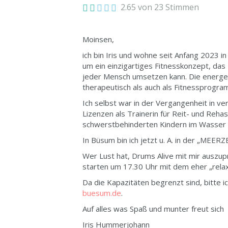
2.65 von 23 Stimmen
Moinsen,
ich bin Iris und wohne seit Anfang 2023 i
um ein einzigartiges Fitnesskonzept, da
jeder Mensch umsetzen kann. Die energet
therapeutisch als auch als Fitnessprogr
Ich selbst war in der Vergangenheit in ver
Lizenzen als Trainerin für Reit- und Rehas
schwerstbehinderten Kindern im Wasser 
In Büsum bin ich jetzt u. A. in der „MEER
Wer Lust hat, Drums Alive mit mir auszu
starten um 17.30 Uhr mit dem eher „rela
Da die Kapazitäten begrenzt sind, bitte 
buesum.de
.
Auf alles was Spaß und munter freut sich
Iris Hummerjohann