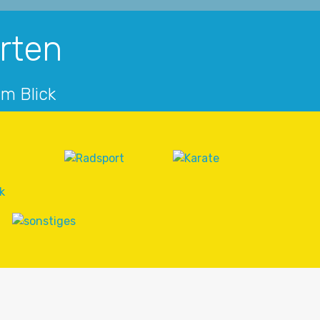
arten
im Blick