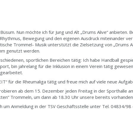
n Büsum. Nun möchte ich für Jung und Alt „Drums Alive“ anbieten. B
s Rhythmus, Bewegung und den eigenen Ausdruck miteinander vere
ische Trommel- Musik unterstützt die Zielsetzung von „Drums Ali
amm genutzt werden.
schiedenen, sportlichen Bereichen tätig: Ich habe Handball gespie
port, bin jahrelang für die Inklusion in einem Verein tätig gewese
gearbeitet.
ZEIT“ für die Rheumaliga tätig und freue mich auf viele neue Aufga
probieren ab dem 15. Dezember jeden Freitag in der Sporthalle 
xten“ Trommeln, um dann ab 18.30 Uhr unsere bereits vorhanden
ich um Anmeldung in der TSV Geschäftsstelle unter Tel. 04834/98