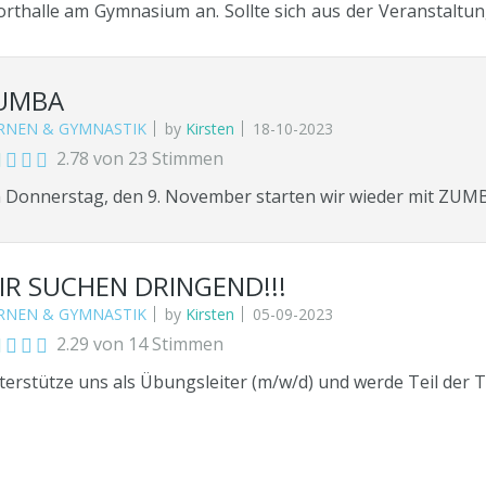
gebote sind geeignet und wichtig? Welche Geräte und
orthalle am Gymnasium an. Sollte sich aus der Veranstaltu
meldungen unter: https://events.dtb-gymnet.de/index.php
r uns bemühen, dieses Angebot in unser Programm aufzuneh
.00 - 17.30 Uhr 3-6jährige (mit Eltern) 17.30
tern) 18.00 - 18:45 Uhr 11-14jährige 18.45 - 19.30 Uhr
UMBA
. Oktober wird gebeten unter Tel. 04834/ 98 46 660 (AB) 
RNEN & GYMNASTIK
by
Kirsten
18-10-2023
men und Alter angeben!
2.78 von 23 Stimmen
Donnerstag, den 9. November starten wir wieder mit ZUMBA!!
IR SUCHEN DRINGEND!!!
RNEN & GYMNASTIK
by
Kirsten
05-09-2023
2.29 von 14 Stimmen
erstütze uns als Übungsleiter (m/w/d) und werde Teil der T