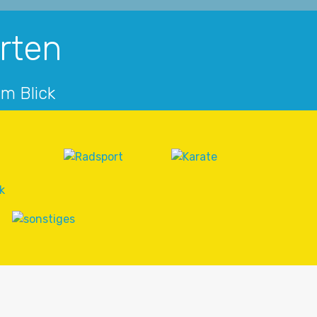
arten
im Blick