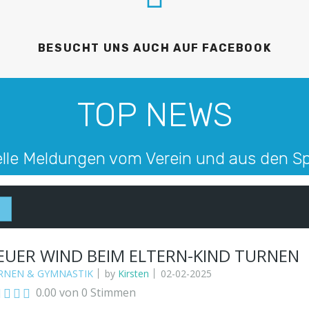
BESUCHT UNS AUCH AUF FACEBOOK
TOP NEWS
lle Meldungen vom Verein und aus den S
EUER WIND BEIM ELTERN-KIND TURNEN
RNEN & GYMNASTIK
by
Kirsten
02-02-2025
0.00 von 0 Stimmen