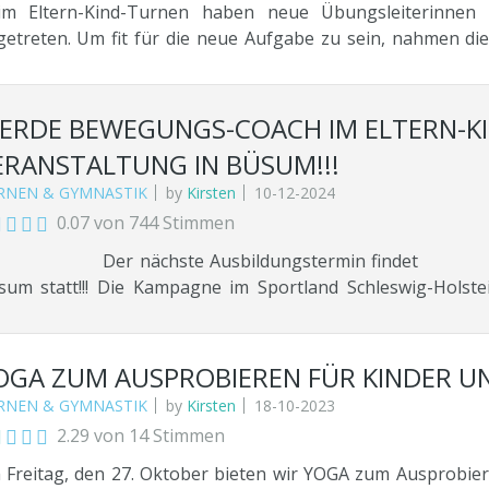
im Eltern-Kind-Turnen haben neue Übungsleiterinnen
getreten. Um fit für die neue Aufgabe zu sein, nahmen die
um teil und freuen sich nun, auf viele Kids mit ihren Elt
l Spaß zu starten. von links: Lisa Kuhlmann, Nadine Wenke,
hler
ERDE BEWEGUNGS-COACH IM ELTERN-K
ERANSTALTUNG IN BÜSUM!!!
RNEN & GYMNASTIK
by
Kirsten
10-12-2024
0.07 von 744 Stimmen
r nächste Ausbildungstermin findet am 18. 
sum statt!!! Die Kampagne im Sportland Schleswig-Hol
zieher*innen /Pädagogische Fachkräfte Sportfach Anmel
mnet.de/index.php?q=buchen&evsuEventID=104807 Die Inh
xis und Theorie. Macht so fit, dass anschließend eine Elte
OGA ZUM AUSPROBIEREN FÜR KINDER U
rden kann! Dazu gibt es Jede Menge Ideen und Materiali
RNEN & GYMNASTIK
by
Kirsten
18-10-2023
er Praxis-Input und natürlich ein dickes Motivations-Pake
2.29 von 14 Stimmen
 Schlussrituale für die Eltern-Kind-Turnstunde Methoden zu
rnen an Klein- und Großgeräten Wie spreche ich mit den 
 Freitag, den 27. Oktober bieten wir YOGA zum Ausprobiere