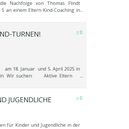
 die Nachfolge von Thomas Flindt
 5 an einem Eltern-Kind-Coaching in
ern, um mit Sport, Bewegung und ganz
 Claudia Torno, Mona Jochims, Celine
IND-TURNEN!
0
Januar und 5. April 2025 in
stein: Wir suchen: Aktive Eltern
dungen unter: https://events.dtb-
alte Tag 1: Eltern-Kind-Turnen in
rn-Kind-Turngruppe im Verein geleitet
ND JUGENDLICHE
0
en Tag 2: Ehrfahrungsaustausch und
t für alle Teilnehmer*innen Anfangs-
r Aktivierung der Eltern Eltern-Kind-
Eltern, wie mit den Kindern? Welche
n für Kinder und Jugendliche in der