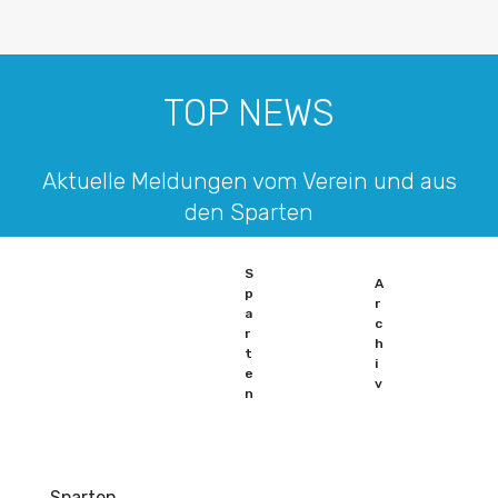
TOP NEWS
Aktuelle Meldungen vom Verein und aus
den Sparten
S
A
p
r
a
c
r
h
t
i
e
v
n
Sparten