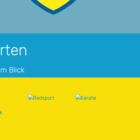
arten
im Blick