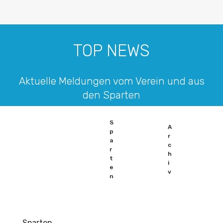
TOP NEWS
Aktuelle Meldungen vom Verein und aus
den Sparten
S
A
p
r
a
c
r
h
t
i
e
v
n
Sparten