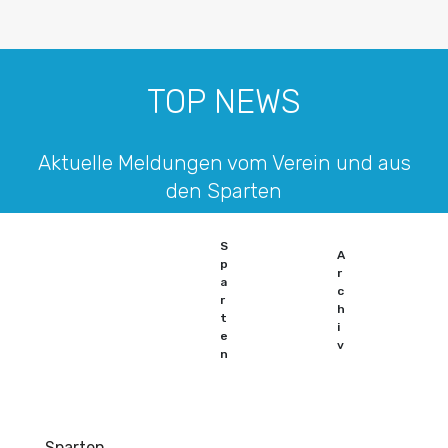
TOP NEWS
Aktuelle Meldungen vom Verein und aus
den Sparten
S
A
p
r
a
c
r
h
t
i
e
v
n
Sparten