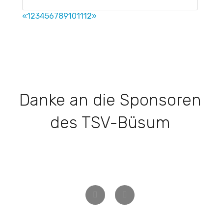
«
1
2
3
4
5
6
7
8
9
10
11
12
»
Danke an die Sponsoren
des TSV-Büsum
Zurück
Weiter